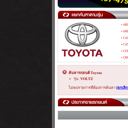
• 4R
• AR
• CA
• CA
• CO
• CR
• GAI
• HA
ค้นหารถยนต์ Toyota
• HI
รุ่น:
VOLTZ
• HI
ไม่พบรายการที่ต้องการค้นหา
[ยกเลิ
• IP
• LA
• MA
• PO
• RA
• SI