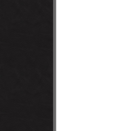
• SO
• SP
• SU
• TR
• VE
• VO
• bB 