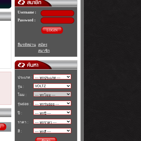
Username :
Password :
LOGIN
ลืมรหัสผ่าน
สมัคร
สมาชิก
ประเภท :
รุ่น :
โฉม :
รุ่นย่อย :
ปี :
ราคา :
ศ
สี :
ค้นหา