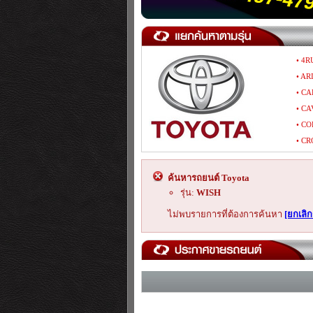
• 4R
• AR
• CA
• CA
• CO
• CR
• GAI
• HA
ค้นหารถยนต์ Toyota
• HI
รุ่น:
WISH
• HI
ไม่พบรายการที่ต้องการค้นหา
[ยกเลิ
• IP
• LA
• MA
• PO
• RA
• SI