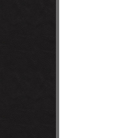
• SO
• SP
• SU
• TR
• VE
• VO
• bB 