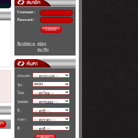
Username :
Password :
LOGIN
ลืมรหัสผ่าน
สมัคร
สมาชิก
ประเภท :
รุ่น :
โฉม :
รุ่นย่อย :
ปี :
ราคา :
ศ
สี :
ค้นหา