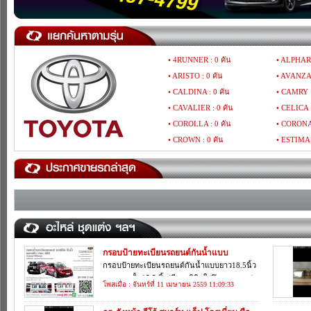
• 4RUNNER : 0 คัน
• ALPHARD
• ARISTO : 0 คัน
• AVANZA 
• CALDINA : 0 คัน
• CAMRY :
• CAVALIER : 0 คัน
• CELICA :
• COROLLA : 0 คัน
• CORONA 
• CROWN : 0 คัน
• ESTIMA 
• GAIA : 0 คัน
• GRAND 
• HARRIER : 0 คัน
• HIACE : 
• HILUX MIGHTY-X : 0 คัน
• HILUX R
• HILUX TIGER : 0 คัน
• HILUX V
• IPSUM : 0 คัน
• IST : 0 ค
• LAND CRUISER : 0 คัน
• LITEACE
• MARK : 0 คัน
• MR : 0 ค
กรอบป้ายทะเบียนรถยนต์กันน้ำแบบ
ยาว18.5นิ้ว และแบบสั้น15.5 นิ้ว
กรอบป้ายทะเบียนรถยนต์กันน้ำแบบยาว18.5นิ้ว
• PORTE : 0 คัน
• PREVIA :
และแบบสั้น15.5 นิ้ว(มีอะคริลิคใสปิดตรงกลาง)
• RAV4 : 0 คัน
• REGIUS :
โพสเมื่อ : จันทร์ที่ 11 เมษายน 2559 11:09:33
• SIENNA : 0 คัน
• SIENTA :