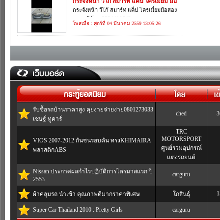
กระจังหน้า วีโก้ สมาร์ท แค็ป โครเมี่ยม มือ
• SOLUNA : 0 คัน
• SPACIO :
สอง ของแท้ โทร 0924419642
กระจังหน้า วีโก้ สมาร์ท แค็ป โครเมี่ยมมือสอง
• SPORT CRUISER : 0 คัน
• SPORT R
ของแท้ โทร 0924419642
โพสเมื่อ : ศุกร์ที่ 04 มีนาคม 2559 13:05:26
• SUPER CUSTOM : 0 คัน
• SUPRA : 
• TRUENO : 0 คัน
• VELLFIR
• VENTURY : 0 คัน
• VIOS : 0
• VOXY : 0 คัน
• WISH : 0
• bB : 0 คัน
• รถบรรทุก
รับซื้อรถบ้านราคาสูง คุยง่ายจ่ายง่าย0801273033
ched
3
เชษฐ์ ทูคาร์
TRC
MOTORSPORT
VIOS 2007-2012 กันชนรอบคัน ทรงKHIMAIRA
ศูนย์รวมอุปกรณ์
พลาสติกABS
แต่งรถยนต์
Nissan ประกาศผลกำไรปฏิบัติการไตรมาสแรก ปี
carguru
2553
1
ผ้าคลุมรถ นำเข้า คุณภาพดีมากราคาพิเศษ
โกสินธุ์
Super Car Thailand 2010 : Pretty Girls
carguru